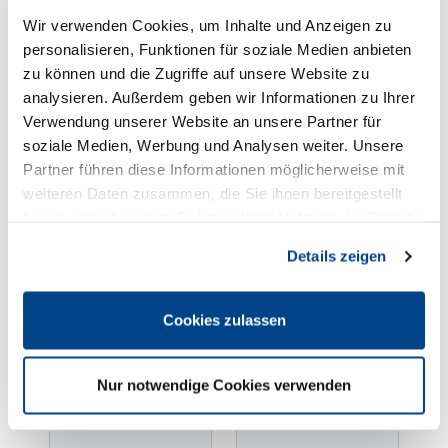
Wir verwenden Cookies, um Inhalte und Anzeigen zu
Nachname
*
personalisieren, Funktionen für soziale Medien anbieten
zu können und die Zugriffe auf unsere Website zu
analysieren. Außerdem geben wir Informationen zu Ihrer
Verwendung unserer Website an unsere Partner für
E-Mail
*
soziale Medien, Werbung und Analysen weiter. Unsere
Partner führen diese Informationen möglicherweise mit
weiteren Daten zusammen, die Sie ihnen bereitgestellt
Betrieb
haben oder die sie im Rahmen Ihrer Nutzung der Dienste
gesammelt haben. Sie geben Einwilligung zu unseren
Details zeigen
Cookies, wenn Sie unsere Webseite weiterhin nutzen.
Straße / Hausnummer
Cookies zulassen
Nur notwendige Cookies verwenden
PLZ
Ort