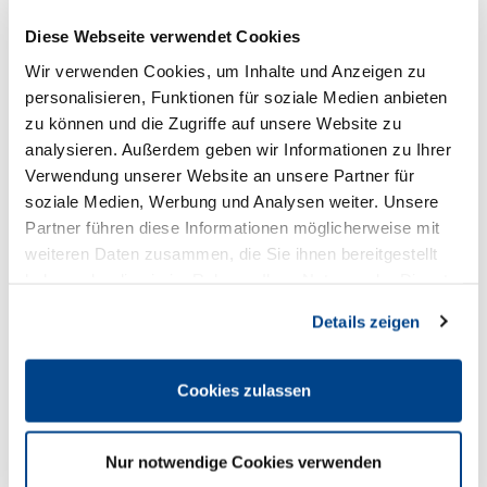
Veranstaltungsgastronomie interessant.
Diese Webseite verwendet Cookies
Bei dem Element „Restaurant“ wird die
Wir verwenden Cookies, um Inhalte und Anzeigen zu
Produktkompetenz ausgebaut, z.B. was
personalisieren, Funktionen für soziale Medien anbieten
Tee- und Kaffeespezialitäten, Weine und
zu können und die Zugriffe auf unsere Website zu
analysieren. Außerdem geben wir Informationen zu Ihrer
sonstige alkoholische wie
Verwendung unserer Website an unsere Partner für
nichtalkoholische Getränke angeht,
soziale Medien, Werbung und Analysen weiter. Unsere
ebenso wie mit Blick auf regionale und
Partner führen diese Informationen möglicherweise mit
saisonale Speisen, Herkunft und
weiteren Daten zusammen, die Sie ihnen bereitgestellt
Zubereitung von Lebensmitteln sowie
haben oder die sie im Rahmen Ihrer Nutzung der Dienste
Ernährungsformen. Durch zusätzliche
gesammelt haben. Sie geben Einwilligung zu unseren
Details zeigen
Cookies, wenn Sie unsere Webseite weiterhin nutzen.
Inhalte in der Gastkommunikation und
der Verkaufsförderung werden die
Cookies zulassen
„ReVa’s“ zu professionelleren und
erfolgreicheren Verkäufern. Offener
gestaltet wurden die Ausbildungsinhalte
Nur notwendige Cookies verwenden
bei klassischen Servicearbeiten, so dass